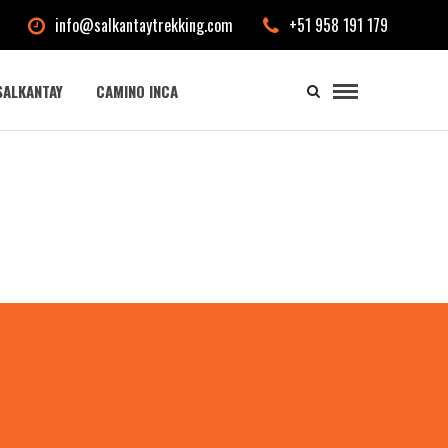
info@salkantaytrekking.com
+51 958 191 179
SALKANTAY
CAMINO INCA