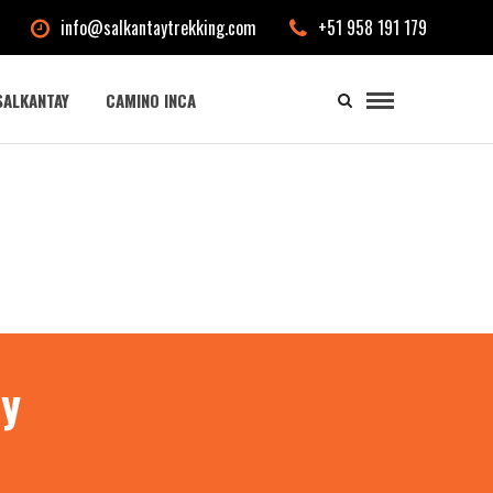
info@salkantaytrekking.com
+51 958 191 179
SALKANTAY
CAMINO INCA
ay