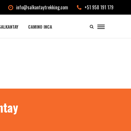
info@salkantaytrekking.com
+51 958 191 179
SALKANTAY
CAMINO INCA
ntay