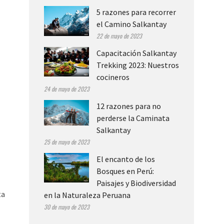
5 razones para recorrer
el Camino Salkantay
22 de mayo de 2023
Capacitación Salkantay
Trekking 2023: Nuestros
cocineros
24 de mayo de 2023
12 razones para no
perderse la Caminata
Salkantay
25 de mayo de 2023
El encanto de los
Bosques en Perú:
Paisajes y Biodiversidad
ta
en la Naturaleza Peruana
30 de mayo de 2023