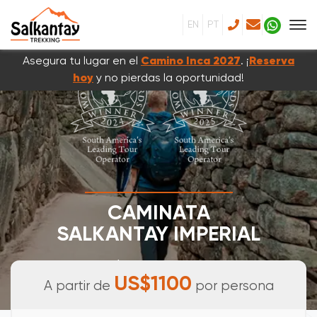
EN
PT
Asegura tu lugar en el
Camino Inca 2027
. ¡
Reserva
hoy
y no pierdas la oportunidad!
CAMINATA
SALKANTAY IMPERIAL
8 DÍAS & 7 NOCHES
US$1100
A partir de
por persona