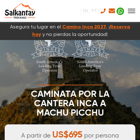
EN
PT
Asegura tu lugar en el
Camino Inca 2027
. ¡
Reserva
hoy
y no pierdas la oportunidad!
CAMINATA POR LA
CANTERA INCA A
MACHU PICCHU
4 DÍAS & 3 NOCHES
US$695
A partir de
por persona