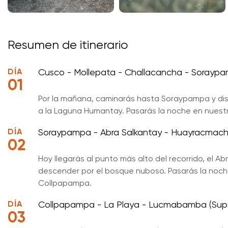
Resumen de itinerario
DÍA
Cusco - Mollepata - Challacancha - Soray
01
Por la mañana, caminarás hasta Soraypampa y disf
a la Laguna Humantay. Pasarás la noche en nues
DÍA
Soraypampa - Abra Salkantay - Huayracmacha
02
Hoy llegarás al punto más alto del recorrido, el 
descender por el bosque nuboso. Pasarás la noch
Collpapampa.
DÍA
Collpapampa - La Playa - Lucmabamba (Sup
03