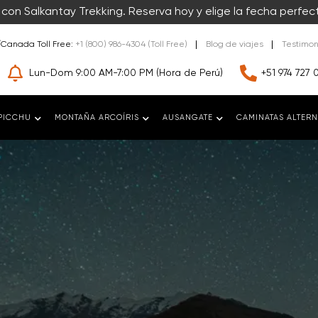
con Salkantay Trekking. Reserva hoy y elige la fecha perfect
Canada Toll Free:
+1 (800) 986-4304 (Toll Free)
Blog de viajes
Testimon
Lun-Dom 9:00 AM-7:00 PM (Hora de Perú)
+51 974 727 
PICCHU
MONTAÑA ARCOÍRIS
AUSANGATE
CAMINATAS ALTER