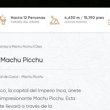
Hasta 12 Personas
4,630 m / 15,190 pies
TAMAÑO DEL GRUPO
ALTITUD MÁXIMA
kantay a Machu Picchu 5 Días
a Machu Picchu
al de Cusco - Machu Picchu
co, la capital del Imperio Inca, únete
a impresionante Machu Picchu. Esta
te llevará a través de la