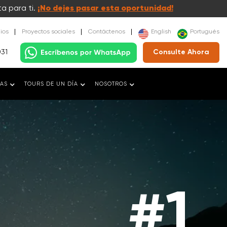
a para ti.
¡No dejes pasar esta oportunidad!
ios
Proyectos sociales
Contáctenos
English
Portugués
031
Consulte Ahora
NAS
TOURS DE UN DÍA
NOSOTROS
#1