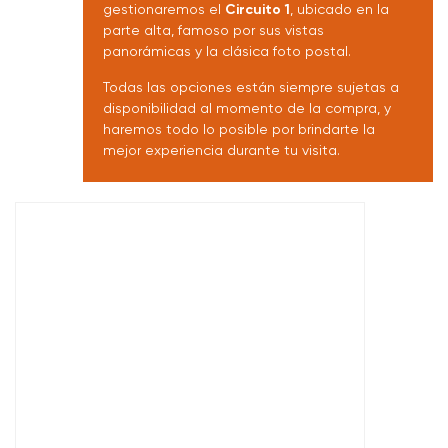
gestionaremos el
Circuito 1
, ubicado en la
parte alta, famoso por sus vistas
panorámicas y la clásica foto postal.
Todas las opciones están siempre sujetas a
disponibilidad al momento de la compra, y
haremos todo lo posible por brindarte la
mejor experiencia durante tu visita.