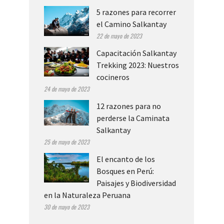
5 razones para recorrer
el Camino Salkantay
22 de mayo de 2023
Capacitación Salkantay
Trekking 2023: Nuestros
cocineros
24 de mayo de 2023
12 razones para no
perderse la Caminata
Salkantay
25 de mayo de 2023
El encanto de los
Bosques en Perú:
Paisajes y Biodiversidad
en la Naturaleza Peruana
30 de mayo de 2023