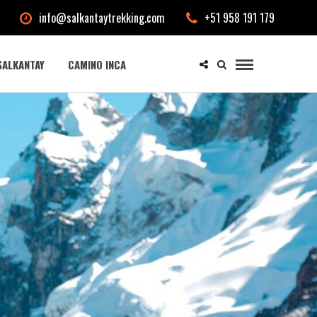
info@salkantaytrekking.com
+51 958 191 179
SALKANTAY
CAMINO INCA