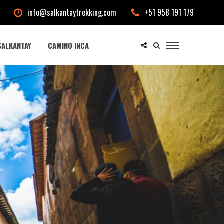
info@salkantaytrekking.com
+51 958 191 179
SALKANTAY
CAMINO INCA