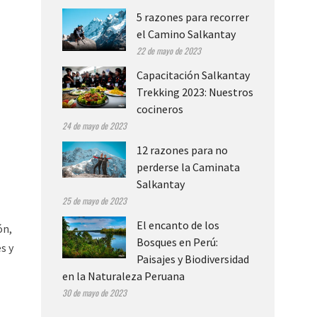
5 razones para recorrer
el Camino Salkantay
22 de mayo de 2023
Capacitación Salkantay
Trekking 2023: Nuestros
cocineros
24 de mayo de 2023
12 razones para no
perderse la Caminata
Salkantay
25 de mayo de 2023
El encanto de los
ón,
Bosques en Perú:
s y
Paisajes y Biodiversidad
en la Naturaleza Peruana
30 de mayo de 2023