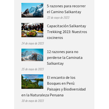
5 razones para recorrer
el Camino Salkantay
22 de mayo de 2023
Capacitación Salkantay
Trekking 2023: Nuestros
cocineros
24 de mayo de 2023
12 razones para no
perderse la Caminata
Salkantay
25 de mayo de 2023
El encanto de los
Bosques en Perú:
Paisajes y Biodiversidad
en la Naturaleza Peruana
30 de mayo de 2023