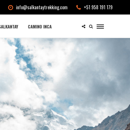
info@salkantaytrekking.com
+51 958 191 179
SALKANTAY
CAMINO INCA