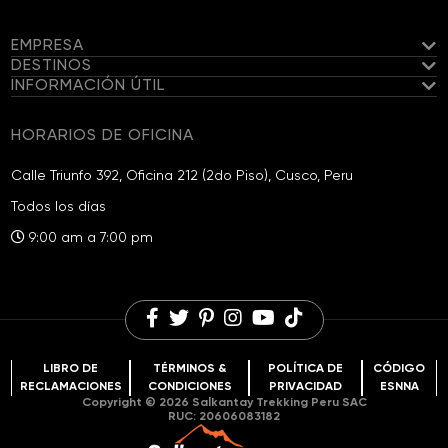
EMPRESA
DESTINOS
INFORMACIÓN ÚTIL
Conoce a nuestro Equipo
Salkantay
Nuestro equipo de senderismo
Viajes Garantizados
HORARIOS DE OFICINA
Camino Inca
Campamentos Exclusivos y Privados
Información de viaje
Caminatas a Choquequirao
Calle Triunfo 392, Oficina 212 (2do Piso), Cusco, Peru
Sostenibilidad
Lista de Equipaje para la Caminata Salkantay
Huchuy Qosqo
Todos los días
Fundación Salkantay
Preguntas frecuentes
Montaña de Colores
9:00 am a 7:00 pm
Comentarios de viajes
Blog de viajes
Laguna Humantay
Oportunidades de Carreras
LIBRO DE
TÉRMINOS &
POLÍTICA DE
CÓDIGO
RECLAMACIONES
CONDICIONES
PRIVACIDAD
ESNNA
Copyright © 2026 Salkantay Trekking Peru SAC
RUC: 20606083182