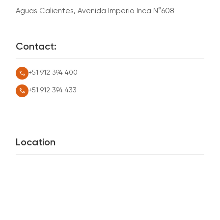
Aguas Calientes, Avenida Imperio Inca N°608
Contact:
call
+51 912 394 400
call
+51 912 394 433
Location