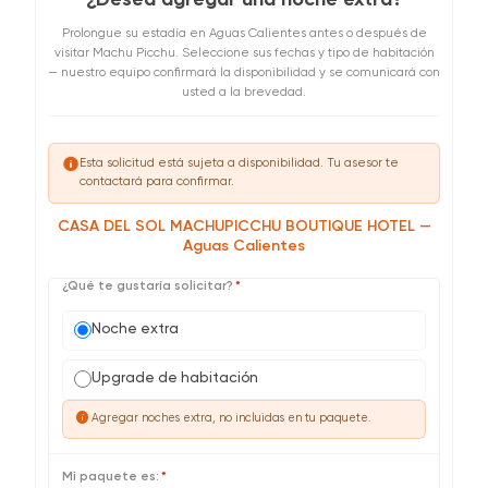
Prolongue su estadía en Aguas Calientes antes o después de
visitar Machu Picchu. Seleccione sus fechas y tipo de habitación
— nuestro equipo confirmará la disponibilidad y se comunicará con
usted a la brevedad.
info
Esta solicitud está sujeta a disponibilidad. Tu asesor te
contactará para confirmar.
CASA DEL SOL MACHUPICCHU BOUTIQUE HOTEL —
Aguas Calientes
¿Qué te gustaría solicitar?
*
Noche extra
Upgrade de habitación
info
Agregar noches extra, no incluidas en tu paquete.
Mi paquete es:
*