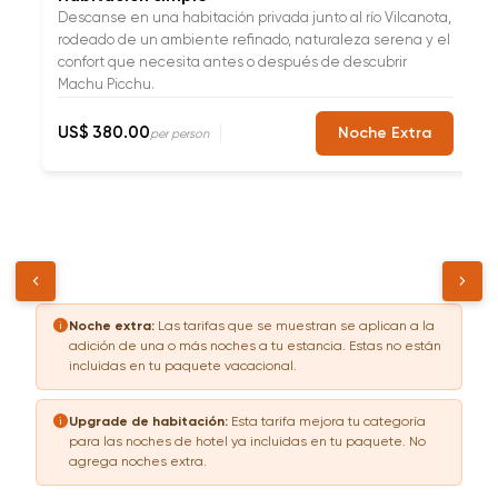
Descanse en una habitación privada junto al río Vilcanota,
C
rodeado de un ambiente refinado, naturaleza serena y el
e
confort que necesita antes o después de descubrir
a
Machu Picchu.
N
E
US$ 380.00
Noche Extra
per person
U
1
pe
pe
chevron_left
chevron_right
info
Noche extra:
Las tarifas que se muestran se aplican a la
adición de una o más noches a tu estancia. Estas no están
incluidas en tu paquete vacacional.
info
Upgrade de habitación:
Esta tarifa mejora tu categoría
para las noches de hotel ya incluidas en tu paquete. No
agrega noches extra.