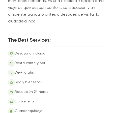
montañas cercanas. Es una excelente opción para
viajeros que buscan confort, sofisticación y un
ambiente tranquilo antes o después de visitar la
ciudadela inca.
The Best Services:
free_breakfast
Desayuno incluido
restaurant
Restaurante y bar
wifi
Wi-Fi gratis
spa
Spa y bienestar
support_agent
Recepción 24 horas
room_service
Conserjería
luggage
Guardaequipaje