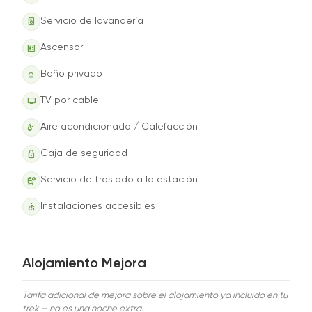
local_laundry_service
Servicio de lavandería
elevator
Ascensor
shower
Baño privado
tv
TV por cable
thermostat
Aire acondicionado / Calefacción
lock
Caja de seguridad
departure_board
Servicio de traslado a la estación
accessible
Instalaciones accesibles
Alojamiento
Mejora
Tarifa adicional de mejora sobre el alojamiento ya incluido en tu
trek — no es una noche extra.