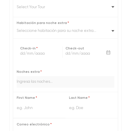
Habitación para noche extra
*
Seleccione habitación para su noche extra...
Check-in
*
Check-out
calendar_month
dd/mm/aaaa
dd/mm/aaaa
Noches extra
*
First Name
*
Last Name
*
Correo electrónico
*