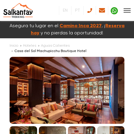
EN
PT
Asegura tu lugar en el
Camino Inca 2027
. ¡
Reserva
hoy
y no pierdas la oportunidad!
Inicio
Hoteles
Aguas Calientes
Casa del Sol Machupicchu Boutique Hotel