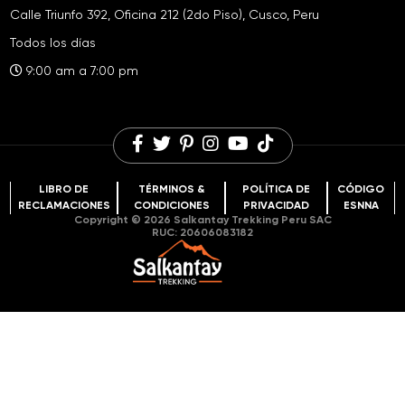
Caminatas a Choquequirao
Calle Triunfo 392, Oficina 212 (2do Piso), Cusco, Peru
Sostenibilidad
Lista de Equipaje para la Caminata Salkantay
Huchuy Qosqo
Todos los días
Fundación Salkantay
Preguntas frecuentes
Montaña de Colores
9:00 am a 7:00 pm
Comentarios de viajes
Blog de viajes
Laguna Humantay
Oportunidades de Carreras
LIBRO DE
TÉRMINOS &
POLÍTICA DE
CÓDIGO
RECLAMACIONES
CONDICIONES
PRIVACIDAD
ESNNA
Copyright © 2026 Salkantay Trekking Peru SAC
RUC: 20606083182