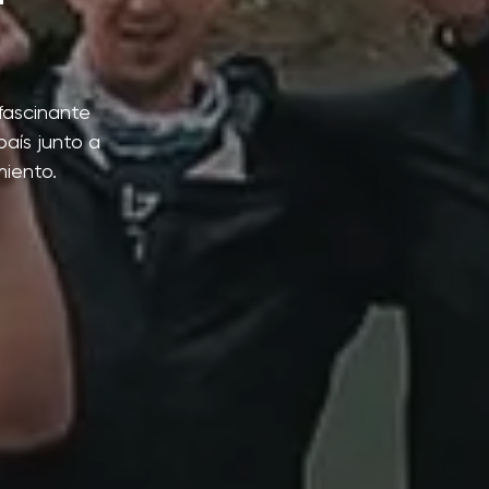
 fascinante
país junto a
iento.