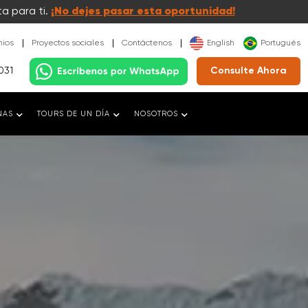
a para ti.
¡No dejes pasar esta oportunidad!
nios
Proyectos sociales
Contáctenos
English
Portugués
031
Consulte Ahora
NAS
TOURS DE UN DÍA
NOSOTROS