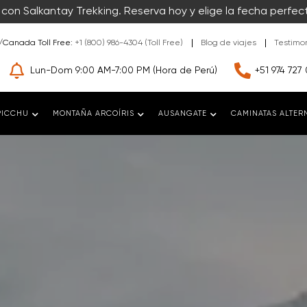
con Salkantay Trekking. Reserva hoy y elige la fecha perfect
/Canada Toll Free:
+1 (800) 986-4304 (Toll Free)
Blog de viajes
Testimo
Lun-Dom 9:00 AM-7:00 PM (Hora de Perú)
+51 974 727 
PICCHU
MONTAÑA ARCOÍRIS
AUSANGATE
CAMINATAS ALTER